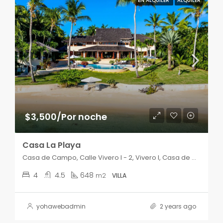
EN ALQUILER
ALQUILER
$3,500/Por noche
Casa La Playa
Casa de Campo, Calle Vivero I - 2, Vivero I, Casa de Campo, La Romana, 22000, República Dominicana
4
4.5
648
m2
VILLA
yohawebadmin
2 years ago