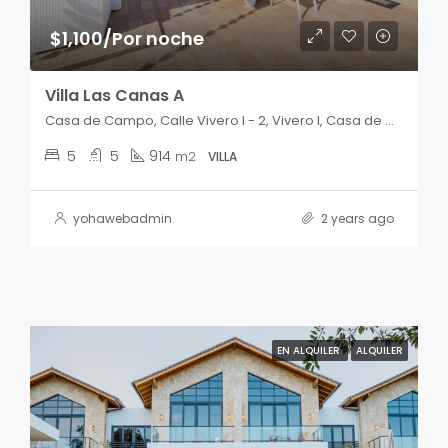
$1,100/Por noche
Villa Las Canas A
Casa de Campo, Calle Vivero I - 2, Vivero I, Casa de Campo, La Romana, 22000, República Dominicana
5
5
914
m2
VILLA
yohawebadmin
2 years ago
EN ALQUILER
ALQUILER