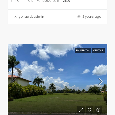
6
6.5
15000
sq ft
VILLA
yohawebadmin
2 years ago
EN VENTA
VENTAS