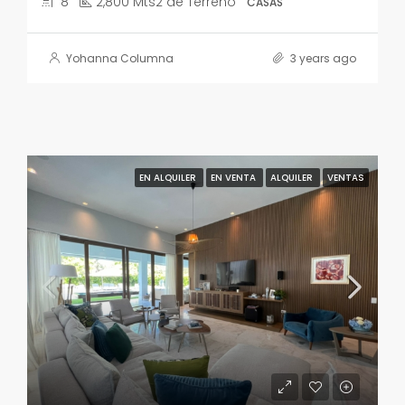
8
2,800 Mts2 de Terreno
CASAS
Yohanna Columna
3 years ago
EN ALQUILER
EN VENTA
ALQUILER
VENTAS