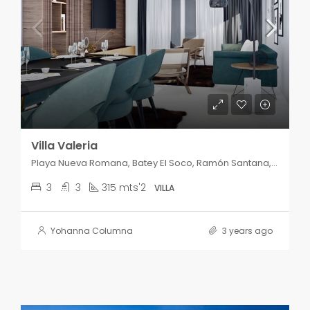
Villa Valeria
Playa Nueva Romana, Batey El Soco, Ramón Santana, San Pedro de Macorís, República Dominicana
3
3
315 mts'2
VILLA
Yohanna Columna
3 years ago