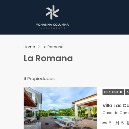
Home
La Romana
La Romana
9 Propiedades
EN ALQUILER
A
Villa Las C
5
5