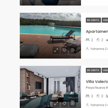
EN VENTA
VEN
Apartament
2
2
A
Yohanna C
EN VENTA
VEN
Villa Valeri
3
3
Yohanna C