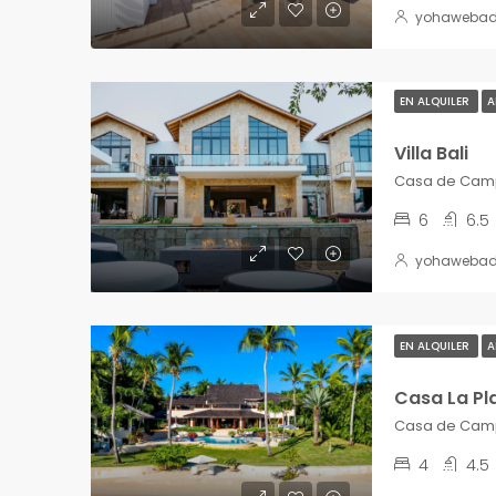
yohaweba
EN ALQUILER
A
Villa Bali
6
6.5
yohaweba
EN ALQUILER
A
Casa La Pl
4
4.5