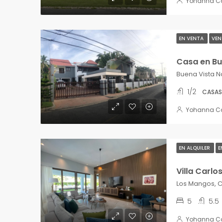
Yohanna C
EN VENTA
VEN
Casa en Bu
Buena Vista N
1/2
CASAS
Yohanna C
EN ALQUILER
E
Villa Carlo
5
5.5
Yohanna C