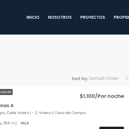
INICIO
NOSOTROS
PROYECTOS
PROPI
Default Order
Sort by:
LQUILER
$1,100/Por noche
anas A
Casa de Campo, Calle Vivero I - 2, Vivero I, Casa de Campo, La Romana, 22000, República Dominicana
914
m2
VILLA