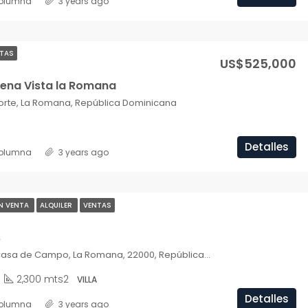
olumna
3 years ago
TAS
US$525,000
ena Vista la Romana
orte, La Romana, República Dominicana
Detalles
olumna
3 years ago
N VENTA
ALQUILER
VENTAS
s
Los Mangos, Casa de Campo, La Romana, 22000, República Dominicana
2,300 mts2
VILLA
Detalles
olumna
3 years ago