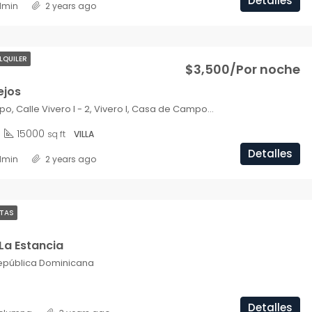
Detalles
dmin
2 years ago
LQUILER
$3,500/Por noche
ejos
Casa de Campo, Calle Vivero I - 2, Vivero I, Casa de Campo, La Romana, 22000, República Dominicana
15000
sq ft
VILLA
Detalles
dmin
2 years ago
TAS
La Estancia
epública Dominicana
Detalles