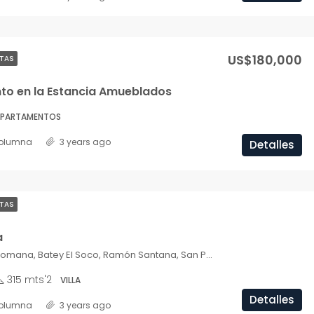
US$180,000
TAS
o en la Estancia Amueblados
PARTAMENTOS
olumna
3 years ago
Detalles
TAS
a
Playa Nueva Romana, Batey El Soco, Ramón Santana, San Pedro de Macorís, República Dominicana
315 mts'2
VILLA
Detalles
olumna
3 years ago