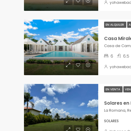
yohaweba
EN ALQUILER
A
Casa Miral
6
6.5
yohaweba
EN VENTA
VEN
Solares en 
La Romana, R
SOLARES